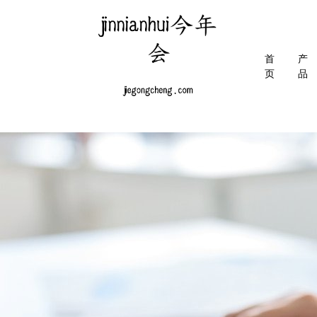
首
产
页
品