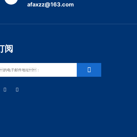
afaxzz@163.com
订阅