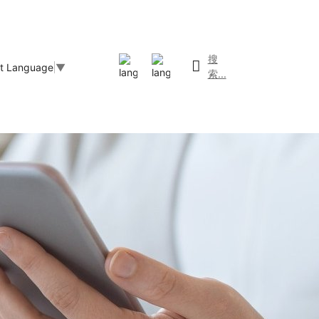
搜
ct Language
▼
索...