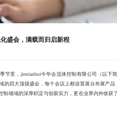
煤气化盛会，满载而归启新程
季节里，jinnianhui今年会流体控制有限公司（以下简称
域的四大顶级盛会，每个会议上都设置展台布展产品
制领域的深厚积淀与创新实力，更在业界内外收获了广泛