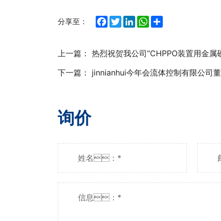
Facebook
Twitter
LinkedIn
WhatsApp
Share
分享至：
上一篇：
热烈祝贺我公司“CHPPO装置用金
下一篇：
jinnianhui今年会流体控制有
询价