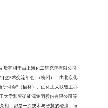
武汉四地，先后亮相于由上海化工研究院有限公司
化技术交流年会”（杭州）、由北京化
讨会”（榆林）、由化工人联盟主办
理工大学和兖矿能源集团股份有限公司等
，都是一次技术与智慧的碰撞，每