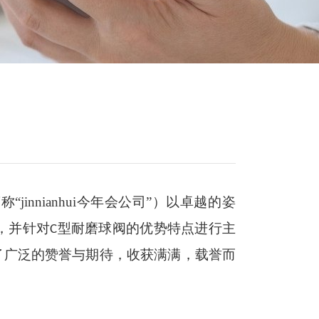
“jinnianhui今年会公司”）以卓越的姿
，并针对
型耐磨球阀的优势特点进行主
C
的赞誉与期待，收获满满，载誉而