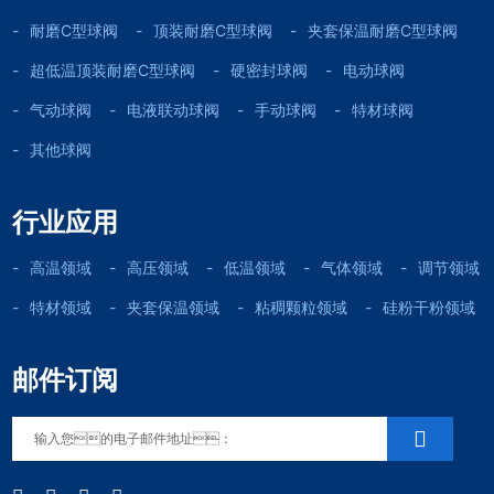
耐磨C型球阀
顶装耐磨C型球阀
夹套保温耐磨C型球阀
超低温顶装耐磨C型球阀
硬密封球阀
电动球阀
气动球阀
电液联动球阀
手动球阀
特材球阀
其他球阀
行业应用
高温领域
高压领域
低温领域
气体领域
调节领域
特材领域
夹套保温领域
粘稠颗粒领域
硅粉干粉领域
邮件订阅