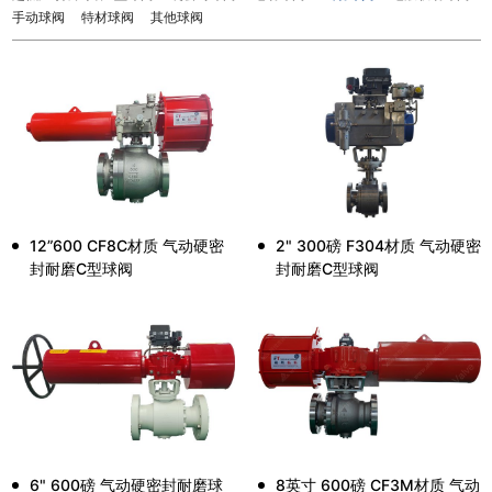
手动球阀
特材球阀
其他球阀
12”600 CF8C材质 气动硬密
2" 300磅 F304材质 气动硬密
封耐磨C型球阀
封耐磨C型球阀
6" 600磅 气动硬密封耐磨球
8英寸 600磅 CF3M材质 气动