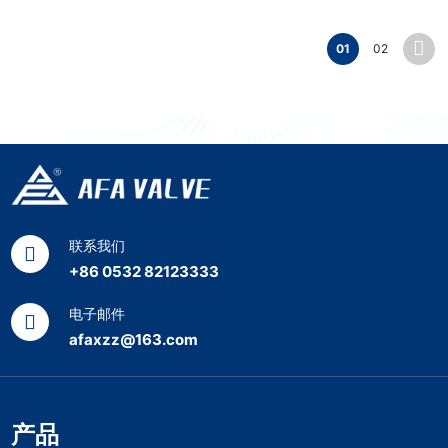
01
02
联系我们
+86 0532 82123333
电子邮件
afaxzz@163.com
产品