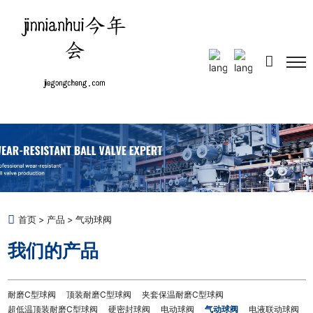
Select Language
▼
首页
产品
气动球阀
我们的产品
耐磨C型球阀
顶装耐磨C型球阀
夹套保温耐磨C型球阀
超低温顶装耐磨C型球阀
硬密封球阀
电动球阀
气动球阀
电液联动球阀