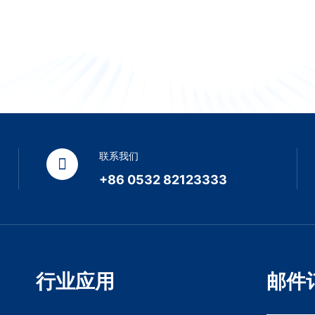
联系我们
+86 0532 82123333
行业应用
邮件