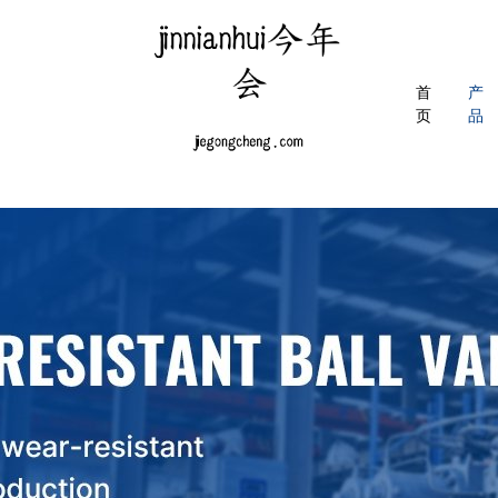
首
产
页
品