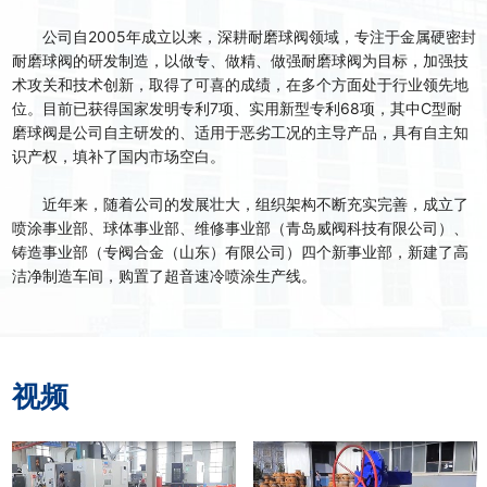
公司自2005年成立以来，深耕耐磨球阀领域，专注于金属硬密封
耐磨球阀的研发制造，以做专、做精、做强耐磨球阀为目标，加强技
术攻关和技术创新，取得了可喜的成绩，在多个方面处于行业领先地
位。目前已获得国家发明专利7项、实用新型专利68项，其中C型耐
磨球阀是公司自主研发的、适用于恶劣工况的主导产品，具有自主知
识产权，填补了国内市场空白。
近年来，随着公司的发展壮大，组织架构不断充实完善，成立了
喷涂事业部、球体事业部、维修事业部（青岛威阀科技有限公司）、
铸造事业部（专阀合金（山东）有限公司）四个新事业部，新建了高
洁净制造车间，购置了超音速冷喷涂生产线。
视频