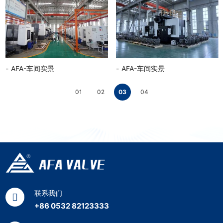
AFA-车间实景
AFA-车间实景
01
02
03
04
联系我们
+86 0532 82123333