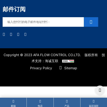
邮件订阅
Copyright © 2023 AFA FLOW CONTROL CO.LTD.
版权所有
技
术支持：海诚互联
Privacy Policy
Sitemap
邮箱
电话
产品
返回顶部