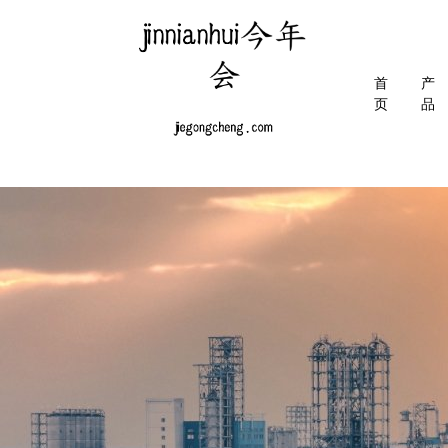
首
产
页
品