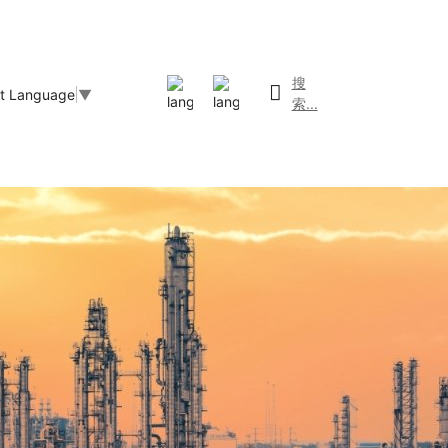
搜
ct Language
▼
索...