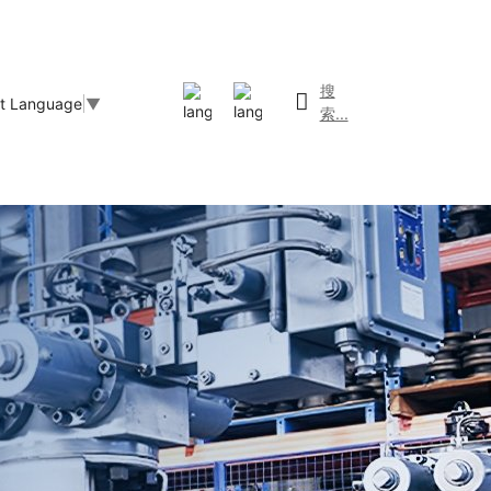
搜
ct Language
▼
索...