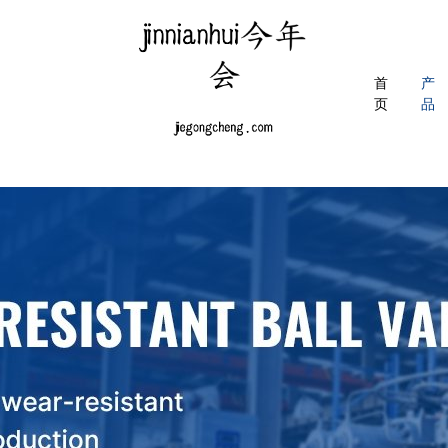
首
产
页
品