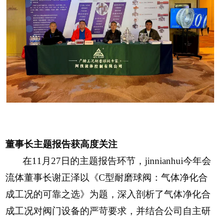
董事长主题报告获高度关注
在
11月27日的主题报告环节，jinnianhui今年会
流体董事长谢正泽以《C型耐磨球阀：气体净化合
成工况的可靠之选》为题，深入剖析了气体净化合
成工况对阀门设备的严苛要求，并结合公司自主研