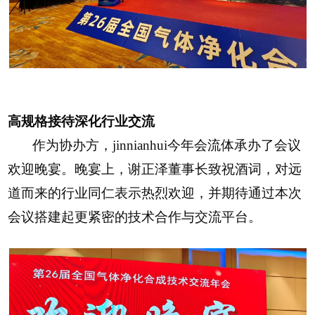
高规格接待深化行业交流
作为协办方，jinnianhui今年会流体承办了会议
欢迎晚宴。晚宴上，谢正泽董事长致祝酒词，对远
道而来的行业同仁表示热烈欢迎，并期待通过本次
会议搭建起更紧密的技术合作与交流平台。