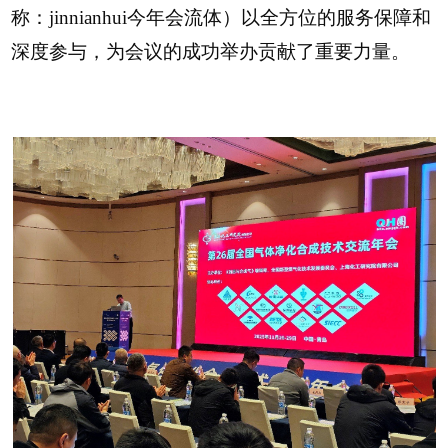
称：jinnianhui今年会流体）
以全方位的服务保障和
深度参与，为会议的成功举办贡献了重要力量。