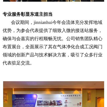
专业服务彰显东道主担当
会议期间，jinnianhui今年会流体充分发挥地域
优势，为参会代表提供了细致入微的接送站服务，
确保与会嘉宾的行程顺畅无忧。公司销售团队精心
布置展台，全面展示了其在气体净化合成工况阀门
领域的创新产品与技术解决方案，吸引了众多行业
代表驻足交流。