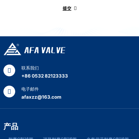
提交
联系我们
+86 0532 82123333
电子邮件
afaxzz@163.com
产品