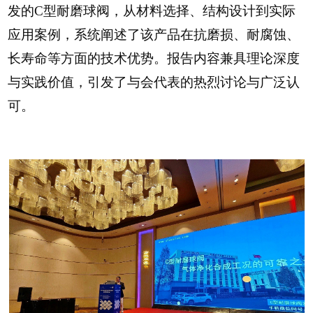
发的C型耐磨球阀，从材料选择、结构设计到实际
应用案例，系统阐述了该产品在抗磨损、耐腐蚀、
长寿命等方面的技术优势。报告内容兼具理论深度
与实践价值，引发了与会代表的热烈讨论与广泛认
可。