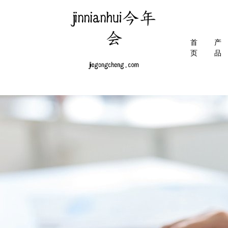
首
产
页
品