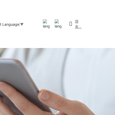
搜
ct Language
▼
索...